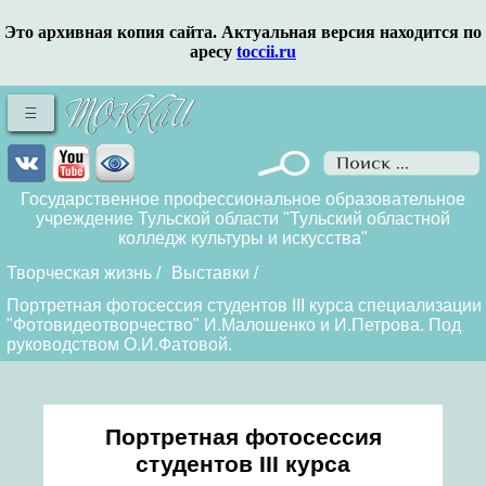
Это архивная копия сайта. Актуальная версия находится по
аресу
toccii.ru
Государственное профессиональное образовательное
учреждение Тульской области "Тульский областной
колледж культуры и искусства"
Творческая жизнь
/
Выставки
/
Портретная фотосессия студентов III курса специализации
"Фотовидеотворчество" И.Малошенко и И.Петрова. Под
руководством О.И.Фатовой.
Портретная фотосессия
студентов III курса