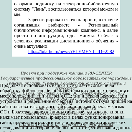
оформил подписку на электронно-библиотечную
систему "Лань", воспользоваться которой можем и
мы.
Зарегистрироваться очень просто, в строчке
организация выбираете - Региональный
библиотечно-информационный комплекс, а далее
просто по инструкции, одна минута. Сейчас в
условиях реализации дистанционного обучения -
очень актуально!
https://tularlic.ru/news/?ELEMENT_ID=2582
Проект при поддержке компании RU-CENTER
Государственное профессиональное образовательное учреждение
Тульской области "Тульский областной колледж культуры и
Продолжая использовать наш сайт, вы даете согласие на
искусства".
обработку файлов cookie, пользовательских данных (сведения о
300041 г.Тула, проспект Ленина, 36. Телефон/факс: +7 4872
местоположении; тип и версия ОС; тип и версия Браузера; тип
362791. Телефоны: +7 4872 362792, +7 4872 362404, +7 4872
устройства и разрешение его экрана; источник откуда пришел на
308842.
сайт пользователь; с какого сайта или по какой рекламе; язык
Email: gou.tokkii@tularegion.ru
ОС и Браузера; какие страницы открывает и на какие кнопки
Лицензия № 0133/02334 от 27.03.2015 г.
нажимает пользователь; ip-адрес) в целях функционирования
сайта, проведения ретаргетинга и проведения статистических
Главная страница
Студентам
Родителям
исследований и обзоров. Если вы не хотите, чтобы ваши данные