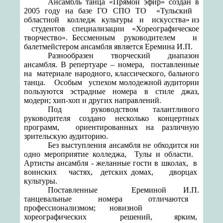
Ансамбль танца «Прямой эфир» создан в
2005 году на базе ГО СПО ТО «Тульский
областной колледж культуры и искусства» из
студентов специализации «Хореографическое
творчество». Бессменным руководителем и
балетмейстером ансамбля является Еремина И.П.
Разнообразен творческий диапазон
ансамбля. В репертуаре – номера, поставленные
на материале народного, классического, бального
танца. Особым успехом молодежной аудитории
пользуются эстрадные номера в стиле джаз,
модерн; хип-хоп и других направлений.
Под руководством талантливого
руководителя создано несколько концертных
программ, ориентированных на различную
зрительскую аудиторию.
Без выступления ансамбля не обходится ни
одно мероприятие колледжа, Тулы и области.
Артисты ансамбля - желанные гости в школах, в
воинских частях, детских домах, дворцах
культуры.
Поставленные Ереминой И.П.
танцевальные номера отличаются
профессионализмом; новизной
хореографических решений, ярким,