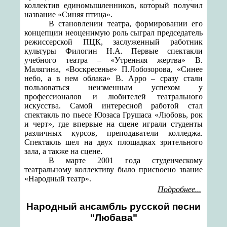
коллектив единомышленников, который получил
название «Синяя птица».
В становлении театра, формировании его
концепции неоценимую роль сыграл председатель
режиссерской ПЦК, заслуженный работник
культуры Филогин Н.А. Первые спектакли
учебного театра – «Утренняя жертва» В.
Малягина, «Воскресенье» П.Лобозорова, «Синее
небо, а в нем облака» В. Арро – сразу стали
пользоваться неизменным успехом у
профессионалов и любителей театрального
искусства. Самой интересной работой стал
спектакль по пьесе Юозаса Грушаса «Любовь, рок
и черт», где впервые на сцене играли студенты
различных курсов, преподаватели колледжа.
Спектакль шел на двух площадках зрительного
зала, а также на сцене.
В марте 2001 года студенческому
театральному коллективу было присвоено звание
«Народный театр».
Подробнее...
Народный ансамбль русской песни
"Любава"