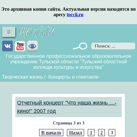
Это архивная копия сайта. Актуальная версия находится по
аресу
toccii.ru
Государственное профессиональное образовательное
учреждение Тульской области "Тульский областной
колледж культуры и искусства"
Творческая жизнь
/
Концерты и спектакли
Отчетный концерт "Что наша жизнь …-
кино!" 2007 год
Страница 3 из 3
В начало
Назад
1
2
3