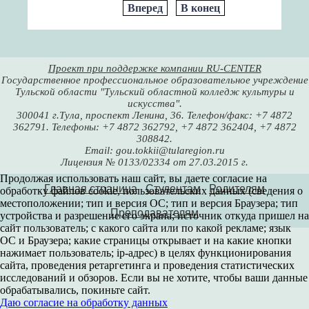
Вперед
В конец
Проект при поддержке компании RU-CENTER
Государственное профессиональное образовательное учреждение
Тульской области "Тульский областной колледж культуры и
искусства".
300041 г.Тула, проспект Ленина, 36. Телефон/факс: +7 4872
362791. Телефоны: +7 4872 362792, +7 4872 362404, +7 4872
308842.
Email: gou.tokkii@tularegion.ru
Лицензия № 0133/02334 от 27.03.2015 г.
Продолжая использовать наш сайт, вы даете согласие на
Главная страница
Студентам
Родителям
обработку файлов cookie, пользовательских данных (сведения о
местоположении; тип и версия ОС; тип и версия Браузера; тип
Преподавателям
устройства и разрешение его экрана; источник откуда пришел на
сайт пользователь; с какого сайта или по какой рекламе; язык
ОС и Браузера; какие страницы открывает и на какие кнопки
нажимает пользователь; ip-адрес) в целях функционирования
сайта, проведения ретаргетинга и проведения статистических
исследований и обзоров. Если вы не хотите, чтобы ваши данные
обрабатывались, покиньте сайт.
Даю согласие на обработку данных