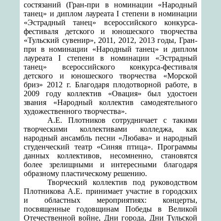
состязаний (Гран-при в номинации «Народный
танец» и диплом лауреата
I
степени в номинации
«Эстрадный танец» всероссийского конкурса-
фестиваля детского и юношеского творчества
«Тульский сувенир», 2011, 2012, 2013 годы, Гран-
при в номинации «Народный танец» и диплом
лауреата
I
степени в номинации «Эстрадный
танец» всероссийского конкурса-фестиваля
детского и юношеского творчества «Морской
бриз»
2012 г
.
Благодаря плодотворной работе, в
2009 году коллектив «Овация» был удостоен
звания «Народный коллектив самодеятельного
художественного творчества».
А.Е. Плотников
сотрудничает с такими
творческими коллективами колледжа, как
народный ансамбль песни «Любава» и народный
студенческий театр «Синяя птица». Программы
данных коллективов, несомненно, становятся
более зрелищными и интересными благодаря
образному пластическому решению.
Творческий коллектив под руководством
Плотникова А.Е.
принимает участие в городских
и областных мероприятиях: концерты,
посвященные годовщинам
Победы в Великой
Отечественной войне, Дни города, Дни Тульской