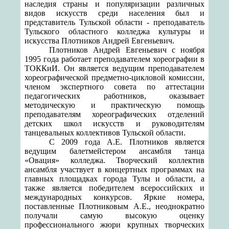
наследия страны и популяризации различных
видов искусств среди населения был и
представитель Тульской области - преподаватель
Тульского областного колледжа культуры и
искусства Плотников Андрей Евгеньевич.
Плотников Андрей Евгеньевич с ноября
1995 года
работает преподавателем хореографии в
ТОККиИ. Он является ведущим преподавателем
хореографической предметно-цикловой комиссии,
членом экспертного совета по аттестации
педагогических работников, оказывает
методическую и практическую помощь
преподавателям хореографических отделений
детских школ искусств и руководителям
танцевальных коллективов Тульской области.
С 2009 года А.Е. Плотников является
ведущим балетмейстером
ансамбля танца
«Овация» колледжа. Творческий коллектив
ансамбля участвует в концертных программах на
главных площадках города Тулы и области, а
также является победителем всероссийских и
международных
конкурсов. Яркие номера,
поставленные Плотниковым А.Е., неоднократно
получали самую высокую оценку
профессионального жюри крупных творческих