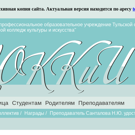
рхивная копия сайта. Актуальная версия находится по аресу
t
профессиональное образовательное учреждение Тульской 
ой колледж культуры и искусства"
ица
Студентам
Родителям
Преподавателям
оллектив
/
Награды
/
Преподаватель Санталова Н.Ю. удос