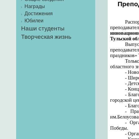
Препо
Награды
Достижения
Юбилеи
Распо
преподавател
Наши студенты
инновационн
Творческая жизнь
Тульской об
Выпус
преподавате
праздников»
Тольк
областного з
- Нов
- Шир
- Дет
- Кон
- Бла
городской це
- Бла
- Пра
им.Белоусова
- Орг
Победы.
- Орг