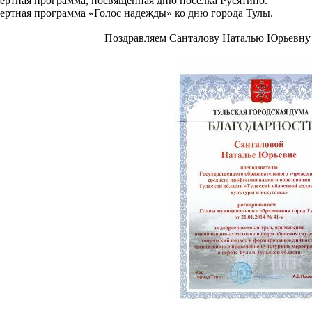
цертная программа, посвященная дню поселка Русятино.
цертная программа «Голос надежды» ко дню города Тулы.
Поздравляем Санталову Наталью Юрьевну 