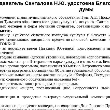
даватель Санталова Н.Ю. удостоена Благ
думы
ряжением главы муниципального образования Тула А.Е. Прокоп
ю Тульского областного колледжа культуры и искусства Санта
ых методов и форм обучения студентов, организацию
и пр
ласти».
кница Тульского областного колледжа культуры и искусств
лем специальных дисциплин предметно-цикловой комиссии «
 ТОККиИ.
о за последнее время Натальей Юрьевной
подготовлены и 
начения:
огодние кампании (детские утренники, новогодние корпоративн
окая масленица в Центральном парке культуры и отдыха им. Бел
ская игровая программа, посвященная
800-летию Патронного заво
цертная программа, посвященная
80-летию гражданской обороны,
готворительные концерты для членов клуба «Комфорт»,
Государс
нтр социального обслуживания населения №1»
готворительные концерты в домах престарелых
здничный концерт, посвященный дню Всероссийская лыжн
анизация и проведение литературно-музыкальной композиц
анизация и проведение концерта, посвященного
Дню России в Пр