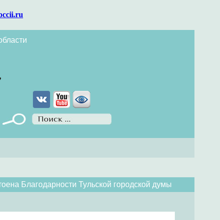
occii.ru
области
тоена Благодарности Тульской городской думы