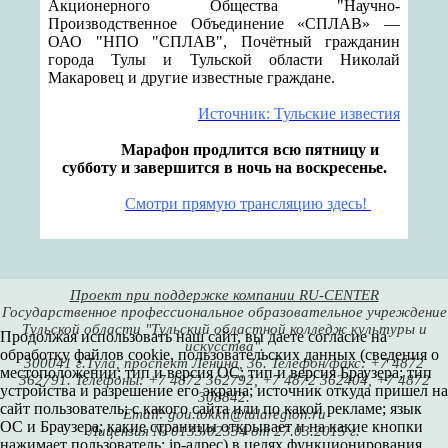
Акционерного Общества "Научно-
Производственное Объединение «СПЛАВ» —
ОАО "НПО "СПЛАВ", Почётный гражданин
города Тулы и Тульской области Николай
Макаровец и другие известные граждане.
Источник: Тульские известия
Марафон продлится всю пятницу и
субботу и завершится в ночь на воскресенье.
Смотри прямую трансляцию здесь!
Проект при поддержке компании RU-CENTER
Государственное профессиональное образовательное учреждение
Тульской области "Тульский областной колледж культуры и
Продолжая использовать наш сайт, вы даете согласие на
искусства".
обработку файлов cookie, пользовательских данных (сведения о
300041 г.Тула, проспект Ленина, 36. Телефон/факс: +7 4872
местоположении; тип и версия ОС; тип и версия Браузера; тип
362791. Телефоны: +7 4872 362792, +7 4872 362404, +7 4872
устройства и разрешение его экрана; источник откуда пришел на
308842.
сайт пользователь; с какого сайта или по какой рекламе; язык
Email: gou.tokkii@tularegion.ru
ОС и Браузера; какие страницы открывает и на какие кнопки
Лицензия № 0133/02334 от 27.03.2015 г.
нажимает пользователь; ip-адрес) в целях функционирования