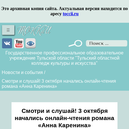
Это архивная копия сайта. Актуальная версия находится по
аресу
toccii.ru
Государственное профессиональное образовательное
учреждение Тульской области "Тульский областной
колледж культуры и искусства"
Новости и события
/
Смотри и слушай! 3 октября начались онлайн-чтения
романа «Анна Каренина»
Смотри и слушай! 3 октября
начались онлайн-чтения романа
«Анна Каренина»