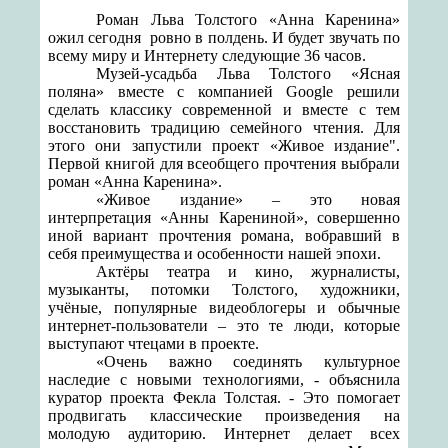
Роман Льва Толстого «Анна Каренина»
ожил сегодня
ровно в полдень. И будет звучать по
всему миру и Интернету следующие 36 часов.
Музей-усадьба Льва Толстого «Ясная
поляна» вместе с компанией Google решили
сделать классику современной и вместе с тем
восстановить традицию семейного чтения. Для
этого они запустили проект «Живое издание".
Первой книгой для всеобщего прочтения выбрали
роман «Анна Каренина».
«Живое издание» – это новая
интерпретация «Анны Карениной», совершенно
иной вариант прочтения романа, вобравший в
себя преимущества и особенности нашей эпохи.
Актёры театра и кино, журналисты,
музыканты, потомки Толстого, художники,
учёные, популярные видеоблогеры и обычные
интернет-пользователи – это те люди, которые
выступают чтецами в проекте.
«Очень важно соединять культурное
наследие с новыми технологиями, - объяснила
куратор проекта Фекла Толстая. - Это помогает
продвигать классические произведения на
молодую аудиторию. Интернет делает всех