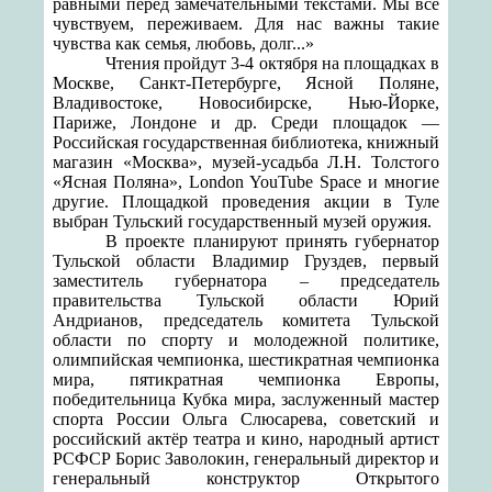
равными перед замечательными текстами. Мы все
чувствуем, переживаем. Для нас важны такие
чувства как семья, любовь, долг...»
Чтения пройдут 3-4 октября на площадках в
Москве, Санкт-Петербурге, Ясной Поляне,
Владивостоке, Новосибирске, Нью-Йорке,
Париже, Лондоне и др. Среди площадок —
Российская государственная библиотека, книжный
магазин «Москва», музей-усадьба Л.Н. Толстого
«Ясная Поляна», London YouTube Space и многие
другие. Площадкой проведения акции в Туле
выбран Тульский государственный музей оружия.
В проекте планируют принять губернатор
Тульской области Владимир Груздев, первый
заместитель губернатора – председатель
правительства Тульской области Юрий
Андрианов, председатель комитета Тульской
области по спорту и молодежной политике,
олимпийская чемпионка, шестикратная чемпионка
мира, пятикратная чемпионка Европы,
победительница Кубка мира, заслуженный мастер
спорта России Ольга Слюсарева, советский и
российский актёр театра и кино, народный артист
РСФСР Борис Заволокин, генеральный директор и
генеральный конструктор Открытого