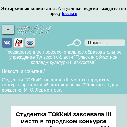
Это архивная копия сайта. Актуальная версия находится по
аресу
toccii.ru
Государственное профессиональное образовательное
учреждение Тульской области "Тульский областной
колледж культуры и искусства"
Новости и события
/
Студентка ТОККиИ завоевала III место в городском
конкурсе презентаций, посвященном 200-летию со дня
рождения М.Ю. Лермонтова
Студентка ТОККиИ завоевала III
место в городском конкурсе