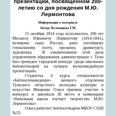
презентаций, посвященном 200-
летию со дня рождения М.Ю.
Лермонтова
Информация о материале
Автор:
Волхонцева Г.М.
15 октября 2014 года исполнилось 200 лет
Михаилу Юрьевичу Лермонтову (1814-1841),
великому сыну России, рано погибшему
гениальному поэту, прозаику, драматургу,
художнику.
В ознаменование этой даты
управлением образования администрации г. Тулы
был проведен городской конкурс среди школьных
библиотекарей на лучшую мультимедийную
презентацию.
Студентка 4 курса специальности
«Библиотековедение» заочного отделения
Тульского областного колледжа культуры и
искусства Мищенко Ольга приняла участие в
конкурсе и завоевала III место в номинации
«Начальная школа изучает творчество М.Ю.
Лермонтова».
Ольга работает библиотекарем МБОУ СОШ
№55.