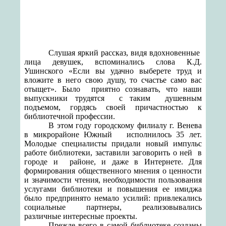
Слушая яркий рассказ, видя вдохновенные
лица девушек, вспоминались слова К.Д.
Ушинского «Если вы удачно выберете труд и
вложите в него свою душу, то счастье само вас
отыщет». Было
приятно сознавать, что наши
выпускники трудятся
с таким
душевным
подъемом, гордясь своей причастностью к
библиотечной профессии.
В этом году городскому филиалу г. Венева
в микрорайоне Южный
исполнилось 35 лет.
Молодые специалисты придали новый импульс
работе библиотеки, заставили заговорить о ней
в
городе и районе, и даже в Интернете. Для
формирования общественного мнения о ценности
и значимости чтения, необходимости пользования
услугами библиотеки и повышения ее имиджа
было предпринято немало усилий: привлекались
социальные партнеры, реализовывались
различные интересные проекты.
Прежде всего в самой библиотеке созданы