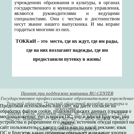
учреждениях образования и культуры, в органах
государственного и муниципального управления,
являются руководителями и ведущими
специалистами. Они с честью и достоинством
несут звание нашего выпускника. И мы вправе
гордиться многими из них.
ТОККиИ – это место, где их ждут, где им рады,
где на них возлагают надежды, где им
предоставили путевку в жизнь!
Проект при поддержке компании RU-CENTER
Государственное профессиональное образовательное учреждение
Тульской области "Тульский областной колледж культуры и
Продолжая использовать наш сайт, вы даете согласие на
искусства".
обработку файлов cookie, пользовательских данных (сведения о
300041 г.Тула, проспект Ленина, 36. Телефон/факс: +7 4872
местоположении; тип и версия ОС; тип и версия Браузера; тип
362791. Телефоны: +7 4872 362792, +7 4872 362404, +7 4872
устройства и разрешение его экрана; источник откуда пришел на
308842.
сайт пользователь; с какого сайта или по какой рекламе; язык
Email: gou.tokkii@tularegion.ru
ОС и Браузера; какие страницы открывает и на какие кнопки