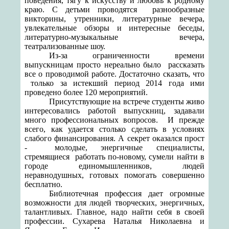
поведения, тягу к искусству и любовь к родному
краю. С детьми проводятся
разнообразные
викторины, утренники, литературные вечера,
увлекательные обзоры и интересные беседы,
литературно-музыкальные вечера,
театрализованные шоу.
Из-за ограниченности времени
выпускницам просто нереально было
рассказать
все о проводимой работе. Достаточно сказать, что
только за истекший период 2014 года ими
проведено более 120 мероприятий.
Присутствующие на встрече студенты живо
интересовались работой выпускниц, задавали
много профессиональных вопросов.
И прежде
всего, как удается столько сделать в условиях
слабого финансирования. А секрет оказался прост
-
молодые, энергичные специалисты,
стремящиеся
работать по-новому, сумели найти в
городе единомышленников, людей
неравнодушных, готовых помогать совершенно
бесплатно.
Библиотечная профессия дает огромные
возможности для людей творческих, энергичных,
талантливых. Главное, надо найти себя в своей
профессии. Сухарева Наталья Николаевна и