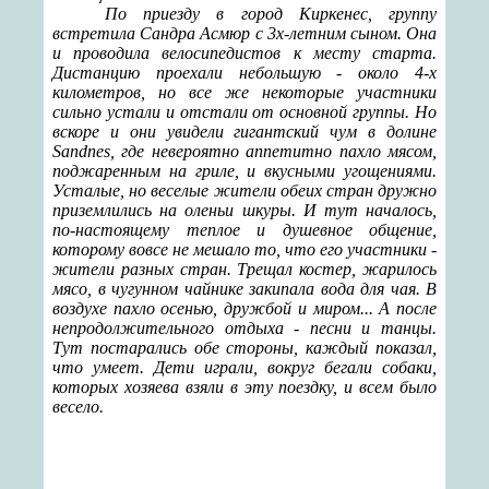
По приезду в город Киркенес, группу
встретила Сандра Асмюр с 3х-летним сыном. Она
и проводила велосипедистов к месту старта.
Дистанцию проехали небольшую - около 4-х
километров, но все же некоторые участники
сильно устали и отстали от основной группы. Но
вскоре и они увидели гигантский чум в долине
Sandnes, где невероятно аппетитно пахло мясом,
поджаренным на гриле, и вкусными угощениями.
Усталые, но веселые жители обеих стран дружно
приземлились на оленьи шкуры. И тут началось,
по-настоящему теплое и душевное общение,
которому вовсе не мешало то, что его участники -
жители разных стран. Трещал костер, жарилось
мясо, в чугунном чайнике закипала вода для чая. В
воздухе пахло осенью, дружбой и миром... А после
непродолжительного отдыха - песни и танцы.
Тут постарались обе стороны, каждый показал,
что умеет. Дети играли, вокруг бегали собаки,
которых хозяева взяли в эту поездку, и всем было
весело.