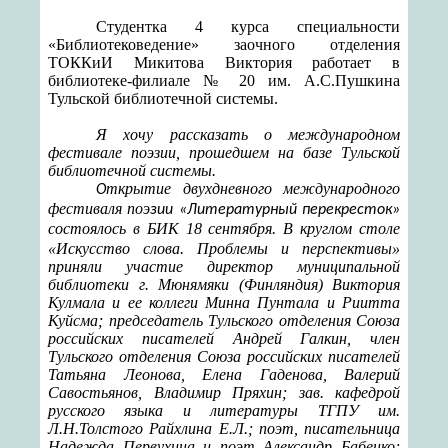
С
тудентка 4 курса специальности
«Библиотековедение» заочного отделения
ТОККиИ Микитова
Виктория работает в
библиотеке-филиале № 20 им. А.С.Пушкина
Тульской библиотечной системы.
Я хочу рассказать о международном
фестивале поэзии, прошедшем на базе Тульской
библиотечной системы.
ткрытие двухдневного международного
О
фестиваля поэ
зии «Литературный перекресток»
состоялось в БИК 18 сентября
В круглом столе
.
«Искусство слова. Проблемы и перспективы»
приняли участие директор муниципальной
библиотеки г. Мюнямяки (Финляндия) Виктория
Кулмала и ее коллеги Минна Пунтала и Риитта
Куйсма; председатель Тульского отделения Союза
российских писателей Андрей Галкин, член
Тульского отделения Союза российских писателей
Татьяна Леонова, Елена Гаденова, Валерий
Савостьянов, Владимир Пряхин; зав. кафедрой
русского языка и литературы ТГПУ им.
Л.Н.Толстого Райхлина Е.Л.; поэт, писательница
Надежда Первухина и поэт Александр Бабенко;