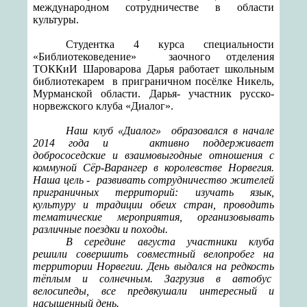
международном сотрудничестве в области
культуры.
Студентка 4 курса специальности
«Библиотековедение» заочного отделения
ТОККиИ Шароварова Дарья работает школьным
библиотекарем
в приграничном посёлке Никель,
Мурманской области. Дарья- участник русско-
норвежского клуба «Диалог».
Наш клуб «Диалог»
образовался в начале
2014 года и
активно поддерживает
добрососедские и взаимовыгодные отношения с
коммуной Сёр-Варангер в королевстве Норвегия.
Наша цель -
развивать сотрудничество жителей
приграничных территорий: изучать язык,
культуру и традиции обеих стран, проводить
тематические мероприятия, организовывать
различные поездки и походы.
В середине августа участники клуба
решили совершить совместный велопробег на
территории Норвегии. День выдался на редкость
тёплым и солнечным. Загрузив в автобус
велосипеды, все предвкушали интересный и
насыщенный день.