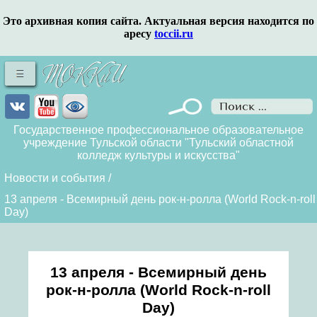
Это архивная копия сайта. Актуальная версия находится по
аресу
toccii.ru
Государственное профессиональное образовательное
учреждение Тульской области "Тульский областной
колледж культуры и искусства"
Новости и события
/
13 апреля - Всемирный день рок-н-ролла (World Rock-n-roll
Day)
13 апреля - Всемирный день
рок-н-ролла (World Rock-n-roll
Day)