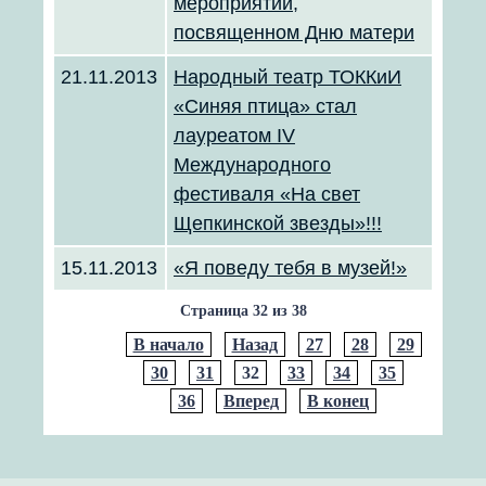
мероприятии,
посвященном Дню матери
21.11.2013
Народный театр ТОККиИ
«Синяя птица» стал
лауреатом IV
Международного
фестиваля «На свет
Щепкинской звезды»!!!
15.11.2013
«Я поведу тебя в музей!»
Страница 32 из 38
В начало
Назад
27
28
29
30
31
32
33
34
35
36
Вперед
В конец