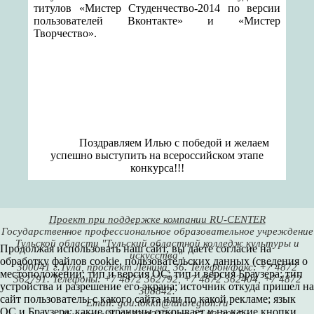
титулов «Мистер Студенчество-2014 по версии
пользователей Вконтакте» и «Мистер
Творчество».
Поздравляем Илью с победой и желаем
успешно выступить на всероссийском этапе
конкурса!!!
Проект при поддержке компании RU-CENTER
Государственное профессиональное образовательное учреждение
Тульской области "Тульский областной колледж культуры и
Продолжая использовать наш сайт, вы даете согласие на
искусства".
обработку файлов cookie, пользовательских данных (сведения о
300041 г.Тула, проспект Ленина, 36. Телефон/факс: +7 4872
местоположении; тип и версия ОС; тип и версия Браузера; тип
362791. Телефоны: +7 4872 362792, +7 4872 362404, +7 4872
устройства и разрешение его экрана; источник откуда пришел на
308842.
сайт пользователь; с какого сайта или по какой рекламе; язык
Email: gou.tokkii@tularegion.ru
ОС и Браузера; какие страницы открывает и на какие кнопки